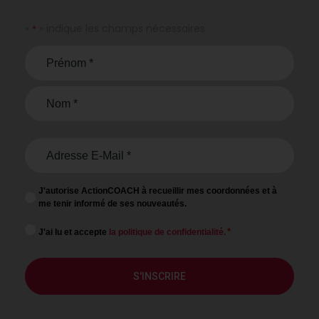
«
» indique les champs nécessaires
*
Name
*
E-
mail
*
J'autorise ActionCOACH à recueillir mes coordonnées et à
Newsletter
me tenir informé de ses nouveautés.
Consentment
*
J'ai lu et accepte
la politique de confidentialité.
*