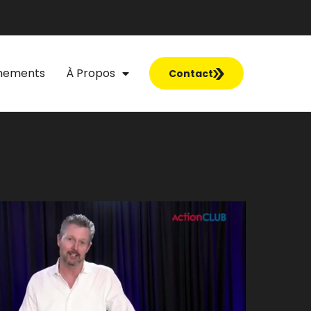
nements
À Propos
Contact