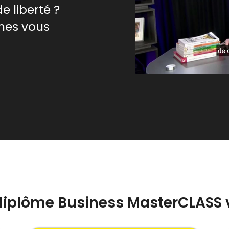
e liberté ?
nes vous
 diplôme Business MasterCLASS 