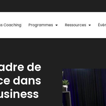
ss Coaching
Programmes
Ressources
Évé
adre de
nce dans
usiness